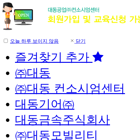
오늘 하루 보이지 않음
닫기
즐겨찾기 추가
㈜대동
㈜대동 컨소시엄센터
대동기어㈜
대동금속주식회사
㈜대동모빌리티